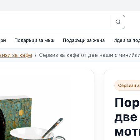
ири
Подаръци за мъж
Подаръци за жена
Идеи за по
визи за кафе
Сервиз за кафе от две чаши с чинийк
Сервизи з
Пор
две
мот